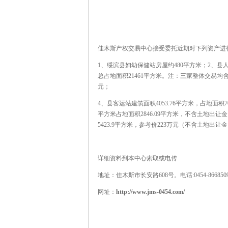
佳木斯产权交易中心接受委托近期对下列资产进
1、绥滨县妇幼保健站房屋约480平方米；2、县人民
总占地面积21461平方米。注：三家整体交易均
元；
4、县客运站建筑面积4053.76平方米，占地面积7
平方米占地面积2846.09平方米，不含土地出让金
5423.9平方米，参考价223万元（不含土地出让
详细资料到本中心索取或电传
地址：佳木斯市长安路608号。电话:0454-8668509 1
网址：
http://www.jms-0454.com/