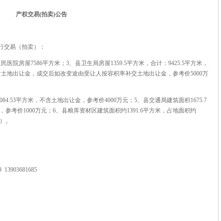
产权交易
(
拍卖
)
公告
行交易（拍卖）：
医院房屋7586平方米；3、县卫生局房屋1359.5平方米，合计：9425.5平方米，
含土地出让金，成交后如改变途由受让人按容积率补交土地出让金，参考价5000万
084.53平方米，不含土地出让金，参考价4000万元；5、县交通局建筑面积1675.7
，参考价1000万元；6、县粮库资材区建筑面积约1391.6平方米，占地面积约
金）。
3903681685